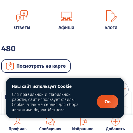
Ответы
Афиша
Блоги
480
Посмотреть на карте
Наш сайт использует Cookie
Для правильной и стабильной
ВИП автомобили
работы, сайт использует файлы
Ок
Cookie, а так же сервис для сбора
аналитики Яндекс.Метрика
Профиль
Сообщения
Избранное
Добавить