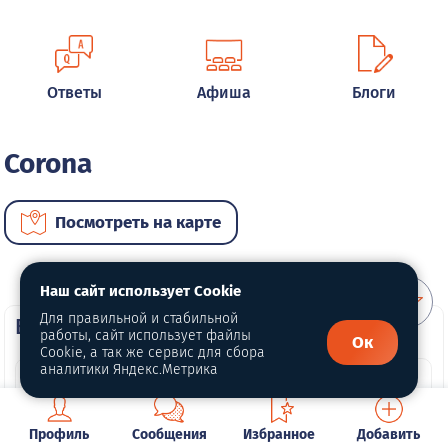
Ответы
Афиша
Блоги
Corona
Посмотреть на карте
Наш сайт использует Cookie
Для правильной и стабильной
ВИП автомобили
работы, сайт использует файлы
Ок
Cookie, а так же сервис для сбора
аналитики Яндекс.Метрика
Профиль
Сообщения
Избранное
Добавить