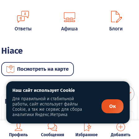
Ответы
Афиша
Блоги
Hiace
Посмотреть на карте
Наш сайт использует Cookie
Для правильной и стабильной
ВИП автомобили
работы, сайт использует файлы
Ок
Cookie, а так же сервис для сбора
аналитики Яндекс.Метрика
Профиль
Сообщения
Избранное
Добавить