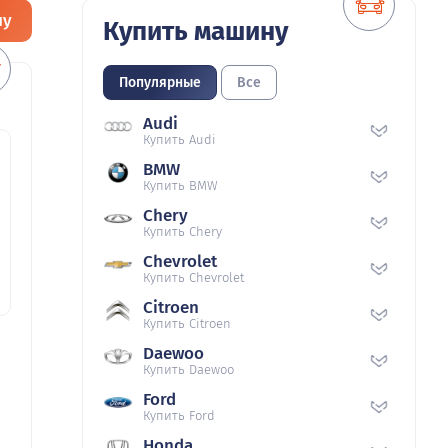
ну
Купить машину
Популярные
Все
Audi
Купить Audi
BMW
Купить BMW
Chery
Купить Chery
Chevrolet
Купить Chevrolet
Citroen
Купить Citroen
Daewoo
Купить Daewoo
Ford
Купить Ford
Honda