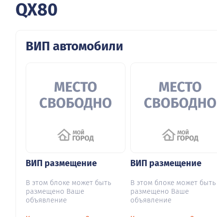
QX80
ВИП автомобили
ВИП размещение
ВИП размещение
В этом блоке может быть
В этом блоке может быть
размещено Ваше
размещено Ваше
объявление
объявление