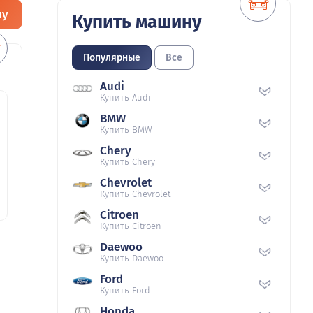
ну
Купить машину
Популярные
Все
Audi
Купить Audi
BMW
Купить BMW
Chery
Купить Chery
Chevrolet
Купить Chevrolet
Citroen
Купить Citroen
Daewoo
Купить Daewoo
Ford
Купить Ford
Honda