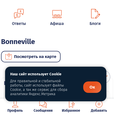
Ответы
Афиша
Блоги
Bonneville
Посмотреть на карте
Наш сайт использует Cookie
Для правильной и стабильной
ВИП автомобили
работы, сайт использует файлы
Ок
Cookie, а так же сервис для сбора
аналитики Яндекс.Метрика
Профиль
Сообщения
Избранное
Добавить