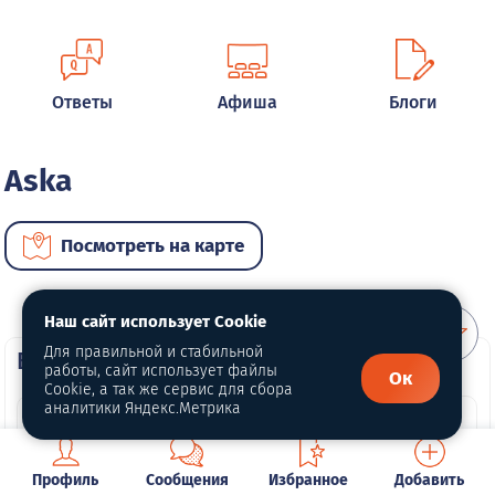
Ответы
Афиша
Блоги
Aska
Посмотреть на карте
Наш сайт использует Cookie
Для правильной и стабильной
ВИП автомобили
работы, сайт использует файлы
Ок
Cookie, а так же сервис для сбора
аналитики Яндекс.Метрика
Профиль
Сообщения
Избранное
Добавить