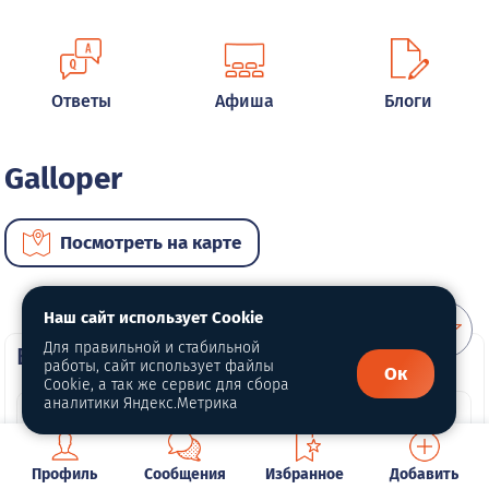
Ответы
Афиша
Блоги
Galloper
Посмотреть на карте
Наш сайт использует Cookie
Для правильной и стабильной
ВИП автомобили
работы, сайт использует файлы
Ок
Cookie, а так же сервис для сбора
аналитики Яндекс.Метрика
Профиль
Сообщения
Избранное
Добавить