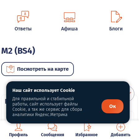
Ответы
Афиша
Блоги
M2 (BS4)
Посмотреть на карте
Наш сайт использует Cookie
Для правильной и стабильной
ВИП автомобили
работы, сайт использует файлы
Ок
Cookie, а так же сервис для сбора
аналитики Яндекс.Метрика
Профиль
Сообщения
Избранное
Добавить