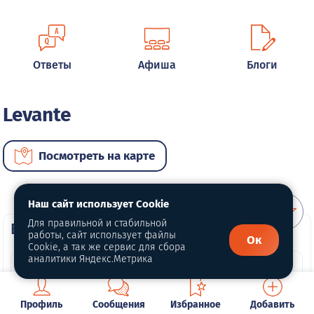
Ответы
Афиша
Блоги
Levante
Посмотреть на карте
Наш сайт использует Cookie
Для правильной и стабильной
ВИП автомобили
работы, сайт использует файлы
Ок
Cookie, а так же сервис для сбора
аналитики Яндекс.Метрика
Профиль
Сообщения
Избранное
Добавить